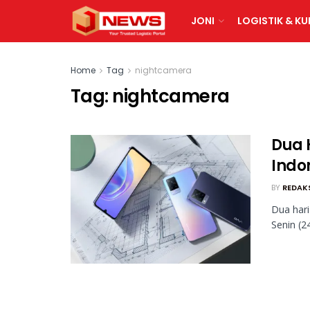
JONI
LOGISTIK & KU
Home
Tag
nightcamera
Tag:
nightcamera
Dua H
Indo
BY
REDAK
Dua hari
Senin (2