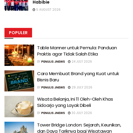
Habibie
5 AUGUST 2026
POPULER
Table Manner untuk Pemula: Panduan
Praktis agar Tidak Salah Etika
BY
PENULIS JNEWS
24 JULY 2026
Cara Membuat Brand yang Kuat untuk
Bisnis Baru
BY
PENULIS JNEWS
29 JULY 2026
Wisata Belanja, Ini 11 Oleh-Oleh Khas
Sidoarjo yang Layak Dibeli
BY
PENULIS JNEWS
30 JULY 2026
Tower Bridge London: Sejarah, Keunikan,
dan Daya Tariknya bagi Wisatawan