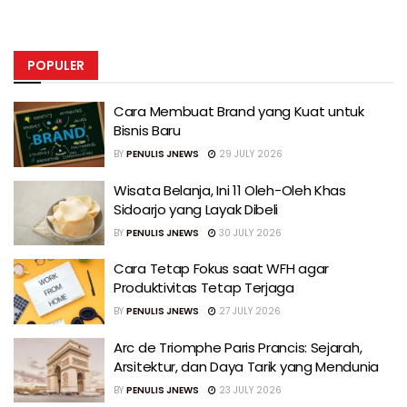
POPULER
Cara Membuat Brand yang Kuat untuk
Bisnis Baru
BY
PENULIS JNEWS
29 JULY 2026
Wisata Belanja, Ini 11 Oleh-Oleh Khas
Sidoarjo yang Layak Dibeli
BY
PENULIS JNEWS
30 JULY 2026
Cara Tetap Fokus saat WFH agar
Produktivitas Tetap Terjaga
BY
PENULIS JNEWS
27 JULY 2026
Arc de Triomphe Paris Prancis: Sejarah,
Arsitektur, dan Daya Tarik yang Mendunia
BY
PENULIS JNEWS
23 JULY 2026