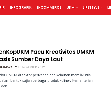
RIR
INFOGRAFIK
E-COMMERCE
UKM
LIFESTYLE
L
nKopUKM Pacu Kreativitas UMKM
asis Sumber Daya Laut
SI JNEWS
26 NOVEMBER 2022
aku UMKM di sektor perikanan dan kelautan memiliki nilai
alam bentuk sajian berbagai produk kuliner, Kementerian
dan ...