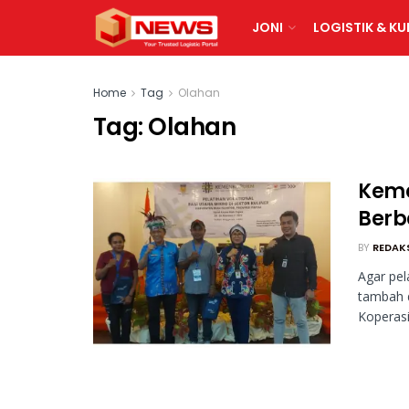
JONI
LOGISTIK & KU
Home
Tag
Olahan
Tag:
Olahan
Keme
Berb
BY
REDAK
Agar pel
tambah d
Koperasi 