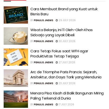
Cara Membuat Brand yang Kuat untuk
Bisnis Baru
BY
PENULIS JNEWS
29 JULY 2026
Wisata Belanja, Ini 11 Oleh-Oleh Khas
Sidoarjo yang Layak Dibeli
BY
PENULIS JNEWS
30 JULY 2026
Cara Tetap Fokus saat WFH agar
Produktivitas Tetap Terjaga
BY
PENULIS JNEWS
27 JULY 2026
Arc de Triomphe Paris Prancis: Sejarah,
Arsitektur, dan Daya Tarik yang Mendunia
BY
PENULIS JNEWS
23 JULY 2026
Menara Pisa: Kisah di Balik Bangunan Miring
Paling Terkenal di Dunia
BY
PENULIS JNEWS
17 JULY 2026