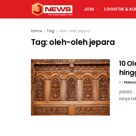
JONI
LOGISTIK & KU
Home
Tag
oleh-oleh jepara
Tag:
oleh-oleh jepara
10 O
hing
BY
PENULI
JNEWS - 
isinya ti