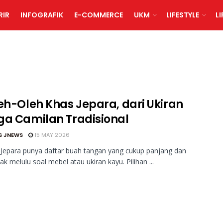
RIR
INFOGRAFIK
E-COMMERCE
UKM
LIFESTYLE
L
leh-Oleh Khas Jepara, dari Ukiran
ga Camilan Tradisional
S JNEWS
15 MAY 2026
Jepara punya daftar buah tangan yang cukup panjang dan
dak melulu soal mebel atau ukiran kayu. Pilihan ...