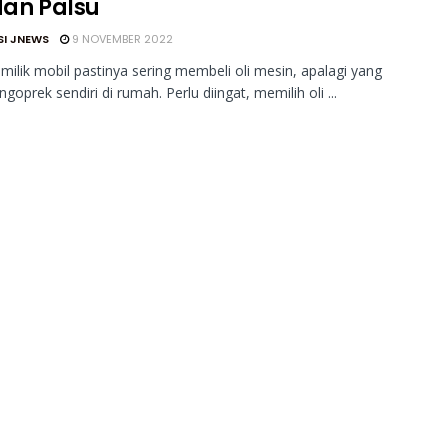
dan Palsu
SI JNEWS
9 NOVEMBER 2022
ilik mobil pastinya sering membeli oli mesin, apalagi yang
goprek sendiri di rumah. Perlu diingat, memilih oli ...