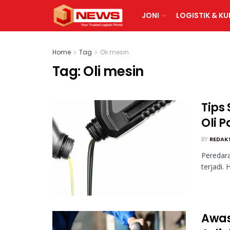
JONI
LOGISTIK & KU
Home
Tag
Oli mesin
Tag:
Oli mesin
Tips
Oli P
BY
REDAK
Peredara
terjadi. 
Awas