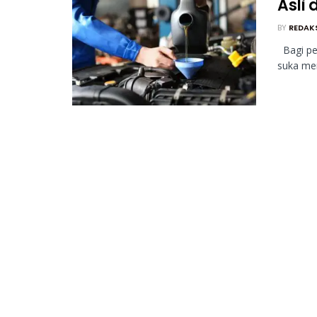
Asli 
BY
REDAK
Bagi pem
suka men