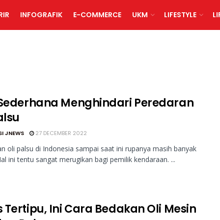
RIR
INFOGRAFIK
E-COMMERCE
UKM
LIFESTYLE
L
 Sederhana Menghindari Peredaran
alsu
SI JNEWS
27 DECEMBER 2022
n oli palsu di Indonesia sampai saat ini rupanya masih banyak
Hal ini tentu sangat merugikan bagi pemilik kendaraan. ...
 Tertipu, Ini Cara Bedakan Oli Mesin