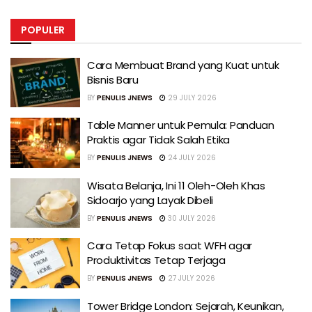
POPULER
Cara Membuat Brand yang Kuat untuk
Bisnis Baru
BY
PENULIS JNEWS
29 JULY 2026
Table Manner untuk Pemula: Panduan
Praktis agar Tidak Salah Etika
BY
PENULIS JNEWS
24 JULY 2026
Wisata Belanja, Ini 11 Oleh-Oleh Khas
Sidoarjo yang Layak Dibeli
BY
PENULIS JNEWS
30 JULY 2026
Cara Tetap Fokus saat WFH agar
Produktivitas Tetap Terjaga
BY
PENULIS JNEWS
27 JULY 2026
Tower Bridge London: Sejarah, Keunikan,