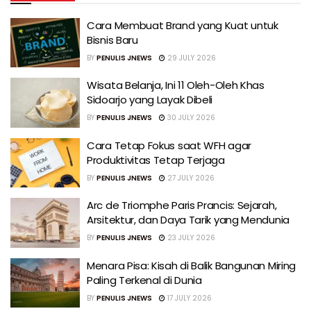
Cara Membuat Brand yang Kuat untuk
Bisnis Baru
BY
PENULIS JNEWS
29 JULY 2026
Wisata Belanja, Ini 11 Oleh-Oleh Khas
Sidoarjo yang Layak Dibeli
BY
PENULIS JNEWS
30 JULY 2026
Cara Tetap Fokus saat WFH agar
Produktivitas Tetap Terjaga
BY
PENULIS JNEWS
27 JULY 2026
Arc de Triomphe Paris Prancis: Sejarah,
Arsitektur, dan Daya Tarik yang Mendunia
BY
PENULIS JNEWS
23 JULY 2026
Menara Pisa: Kisah di Balik Bangunan Miring
Paling Terkenal di Dunia
BY
PENULIS JNEWS
17 JULY 2026