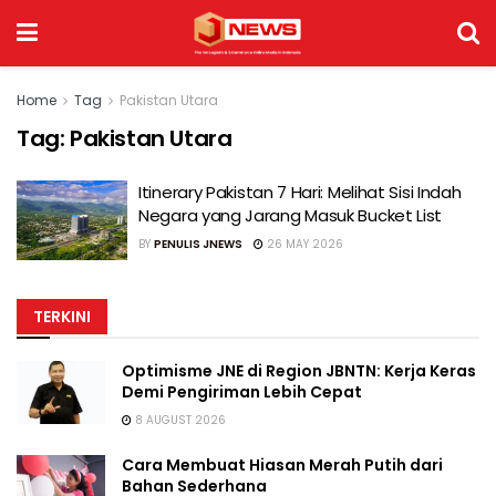
Home
Tag
Pakistan Utara
Tag:
Pakistan Utara
Itinerary Pakistan 7 Hari: Melihat Sisi Indah
Negara yang Jarang Masuk Bucket List
BY
PENULIS JNEWS
26 MAY 2026
TERKINI
Optimisme JNE di Region JBNTN: Kerja Keras
Demi Pengiriman Lebih Cepat
8 AUGUST 2026
Cara Membuat Hiasan Merah Putih dari
Bahan Sederhana