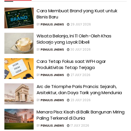
Cara Membuat Brand yang Kuat untuk
Bisnis Baru
BY
PENULIS JNEWS
29 JULY 2026
Wisata Belanja, Ini 11 Oleh-Oleh Khas
Sidoarjo yang Layak Dibeli
BY
PENULIS JNEWS
30 JULY 2026
Cara Tetap Fokus saat WFH agar
Produktivitas Tetap Terjaga
BY
PENULIS JNEWS
27 JULY 2026
Arc de Triomphe Paris Prancis: Sejarah,
Arsitektur, dan Daya Tarik yang Mendunia
BY
PENULIS JNEWS
23 JULY 2026
Menara Pisa: Kisah di Balik Bangunan Miring
Paling Terkenal di Dunia
BY
PENULIS JNEWS
17 JULY 2026