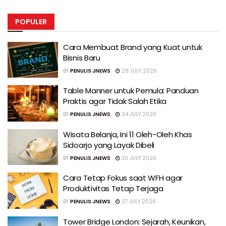
POPULER
Cara Membuat Brand yang Kuat untuk
Bisnis Baru
BY
PENULIS JNEWS
29 JULY 2026
Table Manner untuk Pemula: Panduan
Praktis agar Tidak Salah Etika
BY
PENULIS JNEWS
24 JULY 2026
Wisata Belanja, Ini 11 Oleh-Oleh Khas
Sidoarjo yang Layak Dibeli
BY
PENULIS JNEWS
30 JULY 2026
Cara Tetap Fokus saat WFH agar
Produktivitas Tetap Terjaga
BY
PENULIS JNEWS
27 JULY 2026
Tower Bridge London: Sejarah, Keunikan,