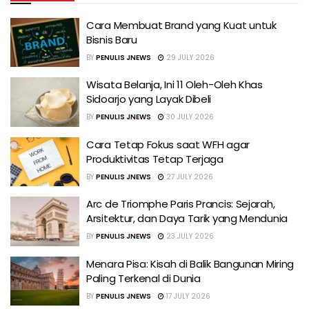
Cara Membuat Brand yang Kuat untuk
Bisnis Baru
BY
PENULIS JNEWS
29 JULY 2026
Wisata Belanja, Ini 11 Oleh-Oleh Khas
Sidoarjo yang Layak Dibeli
BY
PENULIS JNEWS
30 JULY 2026
Cara Tetap Fokus saat WFH agar
Produktivitas Tetap Terjaga
BY
PENULIS JNEWS
27 JULY 2026
Arc de Triomphe Paris Prancis: Sejarah,
Arsitektur, dan Daya Tarik yang Mendunia
BY
PENULIS JNEWS
23 JULY 2026
Menara Pisa: Kisah di Balik Bangunan Miring
Paling Terkenal di Dunia
BY
PENULIS JNEWS
17 JULY 2026