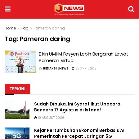
Home
Tag
Pameran daring
Tag:
Pameran daring
Bikin UMKM Fesyen Lebih Bergairah Lewat
Pameran Virtual
BY
REDAKSI JNEWS
23 APRIL 2021
TERKINI
Sudah Dibuka, Ini Syarat Ikut Upacara
Bendera 17 Agustus di Istana!
10 AUGUST 2026
Kejar Pertumbuhan Ekonomi Berbasis AI
Pemerintah Percepat Jaringan 5G