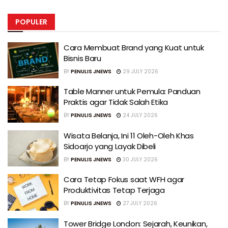
POPULER
Cara Membuat Brand yang Kuat untuk
Bisnis Baru
BY
PENULIS JNEWS
29 JULY 2026
Table Manner untuk Pemula: Panduan
Praktis agar Tidak Salah Etika
BY
PENULIS JNEWS
24 JULY 2026
Wisata Belanja, Ini 11 Oleh-Oleh Khas
Sidoarjo yang Layak Dibeli
BY
PENULIS JNEWS
30 JULY 2026
Cara Tetap Fokus saat WFH agar
Produktivitas Tetap Terjaga
BY
PENULIS JNEWS
27 JULY 2026
Tower Bridge London: Sejarah, Keunikan,