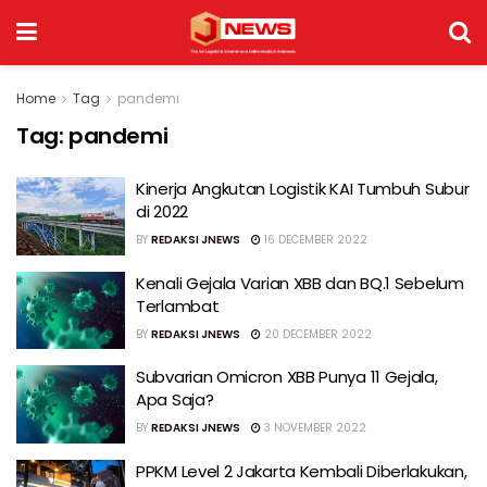
Home
Tag
pandemi
Tag:
pandemi
Kinerja Angkutan Logistik KAI Tumbuh Subur
di 2022
BY
REDAKSI JNEWS
16 DECEMBER 2022
Kenali Gejala Varian XBB dan BQ.1 Sebelum
Terlambat
BY
REDAKSI JNEWS
20 DECEMBER 2022
Subvarian Omicron XBB Punya 11 Gejala,
Apa Saja?
BY
REDAKSI JNEWS
3 NOVEMBER 2022
PPKM Level 2 Jakarta Kembali Diberlakukan,