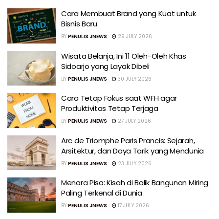
Cara Membuat Brand yang Kuat untuk
Bisnis Baru
BY
PENULIS JNEWS
29 JULY 2026
Wisata Belanja, Ini 11 Oleh-Oleh Khas
Sidoarjo yang Layak Dibeli
BY
PENULIS JNEWS
30 JULY 2026
Cara Tetap Fokus saat WFH agar
Produktivitas Tetap Terjaga
BY
PENULIS JNEWS
27 JULY 2026
Arc de Triomphe Paris Prancis: Sejarah,
Arsitektur, dan Daya Tarik yang Mendunia
BY
PENULIS JNEWS
23 JULY 2026
Menara Pisa: Kisah di Balik Bangunan Miring
Paling Terkenal di Dunia
BY
PENULIS JNEWS
17 JULY 2026