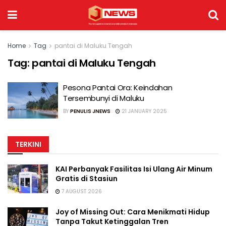
Home
Tag
pantai di Maluku Tengah
Tag:
pantai di Maluku Tengah
Pesona Pantai Ora: Keindahan
Tersembunyi di Maluku
BY
PENULIS JNEWS
21 JANUARY 2025
TERKINI
KAI Perbanyak Fasilitas Isi Ulang Air Minum
Gratis di Stasiun
7 AUGUST 2026
Joy of Missing Out: Cara Menikmati Hidup
Tanpa Takut Ketinggalan Tren