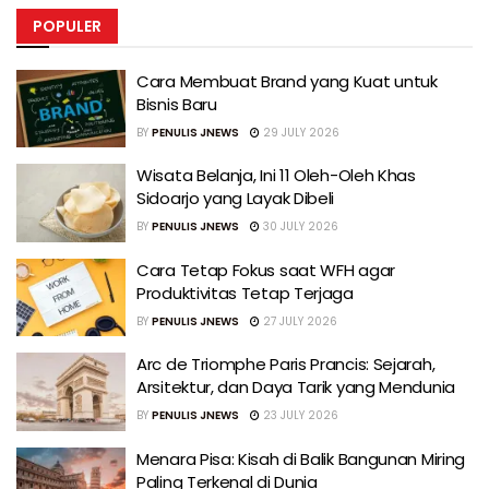
POPULER
Cara Membuat Brand yang Kuat untuk
Bisnis Baru
BY
PENULIS JNEWS
29 JULY 2026
Wisata Belanja, Ini 11 Oleh-Oleh Khas
Sidoarjo yang Layak Dibeli
BY
PENULIS JNEWS
30 JULY 2026
Cara Tetap Fokus saat WFH agar
Produktivitas Tetap Terjaga
BY
PENULIS JNEWS
27 JULY 2026
Arc de Triomphe Paris Prancis: Sejarah,
Arsitektur, dan Daya Tarik yang Mendunia
BY
PENULIS JNEWS
23 JULY 2026
Menara Pisa: Kisah di Balik Bangunan Miring
Paling Terkenal di Dunia