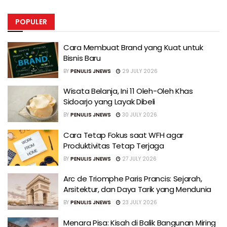
POPULER
Cara Membuat Brand yang Kuat untuk
Bisnis Baru
BY
PENULIS JNEWS
29 JULY 2026
Wisata Belanja, Ini 11 Oleh-Oleh Khas
Sidoarjo yang Layak Dibeli
BY
PENULIS JNEWS
30 JULY 2026
Cara Tetap Fokus saat WFH agar
Produktivitas Tetap Terjaga
BY
PENULIS JNEWS
27 JULY 2026
Arc de Triomphe Paris Prancis: Sejarah,
Arsitektur, dan Daya Tarik yang Mendunia
BY
PENULIS JNEWS
23 JULY 2026
Menara Pisa: Kisah di Balik Bangunan Miring