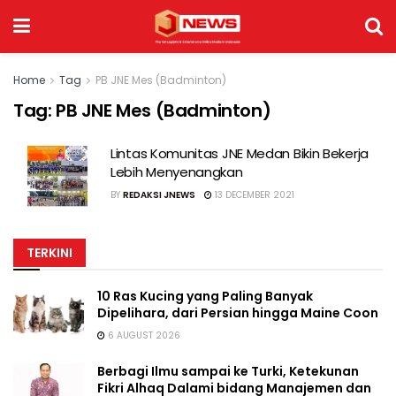
Home
Tag
PB JNE Mes (Badminton)
Tag:
PB JNE Mes (Badminton)
Lintas Komunitas JNE Medan Bikin Bekerja
Lebih Menyenangkan
BY
REDAKSI JNEWS
13 DECEMBER 2021
TERKINI
10 Ras Kucing yang Paling Banyak
Dipelihara, dari Persian hingga Maine Coon
6 AUGUST 2026
Berbagi Ilmu sampai ke Turki, Ketekunan
Fikri Alhaq Dalami bidang Manajemen dan