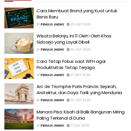
Cara Membuat Brand yang Kuat untuk
Bisnis Baru
BY
PENULIS JNEWS
29 JULY 2026
Wisata Belanja, Ini 11 Oleh-Oleh Khas
Sidoarjo yang Layak Dibeli
BY
PENULIS JNEWS
30 JULY 2026
Cara Tetap Fokus saat WFH agar
Produktivitas Tetap Terjaga
BY
PENULIS JNEWS
27 JULY 2026
Arc de Triomphe Paris Prancis: Sejarah,
Arsitektur, dan Daya Tarik yang Mendunia
BY
PENULIS JNEWS
23 JULY 2026
Menara Pisa: Kisah di Balik Bangunan Miring
Paling Terkenal di Dunia
BY
PENULIS JNEWS
17 JULY 2026