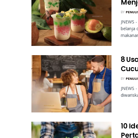
Menj
BY
PENULI
JNEWS -
belanja 
makanan 
8 Us
Cucu
BY
PENULI
JNEWS - 
diwarisk
10 I
Pert