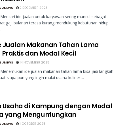
S JNEWS
2 DECEMBER 2025
Mencari ide jualan untuk karyawan sering muncul sebagai
saat gaji bulanan terasa kurang mendukung kebutuhan hidup.
.
de Jualan Makanan Tahan Lama
 Praktis dan Modal Kecil
S JNEWS
14 NOVEMBER 2025
 Menemukan ide jualan makanan tahan lama bisa jadi langkah
uat siapa pun yang ingin mulai usaha kuliner ...
de Usaha di Kampung dengan Modal
ta yang Menguntungkan
S JNEWS
1 OCTOBER 2025