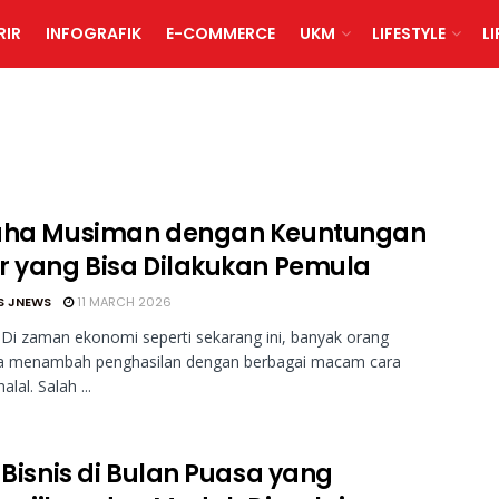
RIR
INFOGRAFIK
E-COMMERCE
UKM
LIFESTYLE
L
aha Musiman dengan Keuntungan
r yang Bisa Dilakukan Pemula
S JNEWS
11 MARCH 2026
Di zaman ekonomi seperti sekarang ini, banyak orang
a menambah penghasilan dengan berbagai macam cara
alal. Salah ...
 Bisnis di Bulan Puasa yang