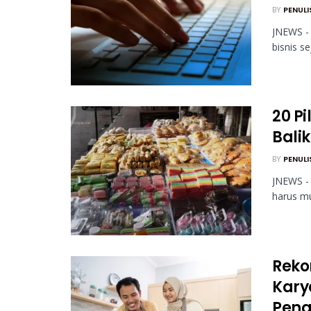
BY
PENULI
JNEWS -
bisnis se
20 P
Bali
BY
PENULI
JNEWS - 
harus mu
Reko
Kary
Peng