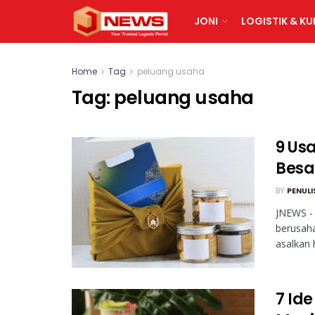
JONI
LOGISTIK & KU
Home
Tag
peluang usaha
Tag:
peluang usaha
9 Us
Besa
BY
PENULI
JNEWS - 
berusah
asalkan h
7 Ide