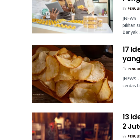
BY
PENULI
JNEWS - 
pilihan 
Banyak ..
17 I
yang
BY
PENULI
JNEWS -
cerdas b
13 I
2 Ju
BY
PENULI