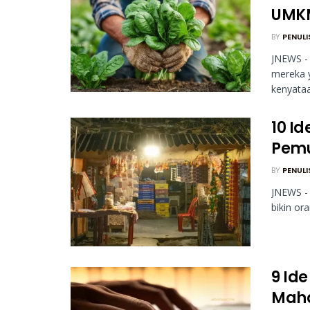
UMK
BY
PENULI
JNEWS -
mereka y
kenyataa
10 Id
Pem
BY
PENULI
JNEWS - 
bikin or
9 Id
Maha