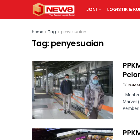
JONI
LOGISTIK & KU
Home
Tag
penyesuaian
Tag:
penyesuaian
PPKM
Pelo
BY
REDAK
Menteri
Marves)
Pemberla
PPKM