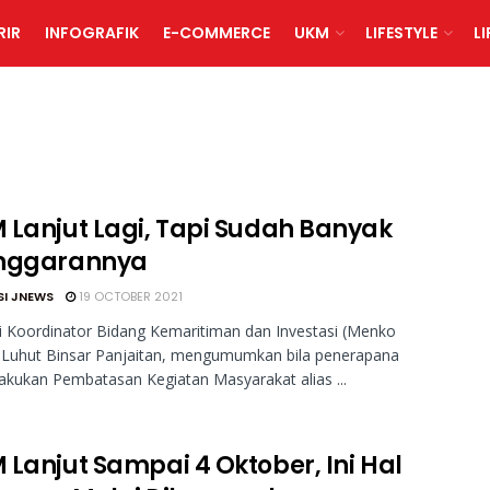
RIR
INFOGRAFIK
E-COMMERCE
UKM
LIFESTYLE
L
 Lanjut Lagi, Tapi Sudah Banyak
nggarannya
SI JNEWS
19 OCTOBER 2021
 Koordinator Bidang Kemaritiman dan Investasi (Menko
 Luhut Binsar Panjaitan, mengumumkan bila penerapana
kukan Pembatasan Kegiatan Masyarakat alias ...
 Lanjut Sampai 4 Oktober, Ini Hal