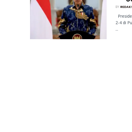
BY
REDAK
Preside
2-4 di P
...