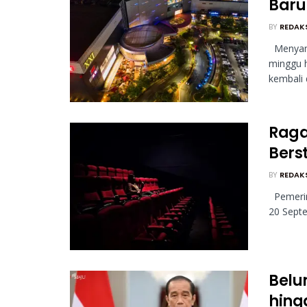
Baru
BY
REDAK
Menyamb
minggu 
kembali d
Raga
Bers
BY
REDAK
Pemerin
20 Septe
Belu
hing