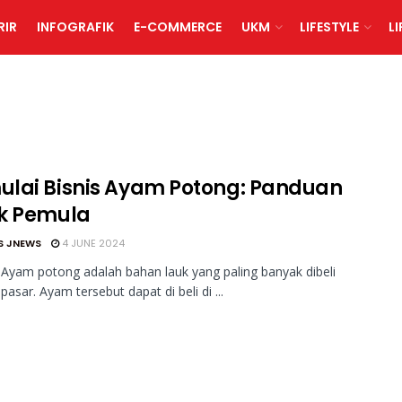
RIR
INFOGRAFIK
E-COMMERCE
UKM
LIFESTYLE
L
lai Bisnis Ayam Potong: Panduan
k Pemula
S JNEWS
4 JUNE 2024
Ayam potong adalah bahan lauk yang paling banyak dibeli
pasar. Ayam tersebut dapat di beli di ...