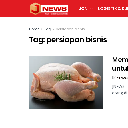
JONI
LOGISTIK & KU
Home
Tag
persiapan bisnis
Tag:
persiapan bisnis
Memu
untu
BY
PENULI
JNEWS - 
orang di 