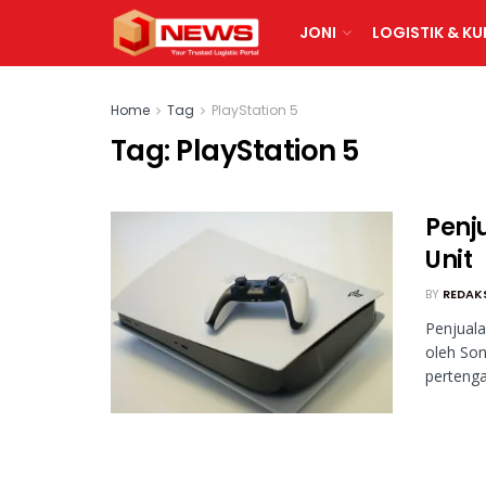
JONI
LOGISTIK & KU
Home
Tag
PlayStation 5
Tag:
PlayStation 5
Penj
Unit
BY
REDAK
Penjuala
oleh Son
pertenga