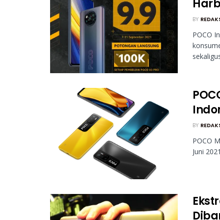
Harb
BY
REDAK
POCO In
konsume
sekaligu
POCO
Indo
BY
REDAK
POCO M3 
Juni 202
Ekst
Diba