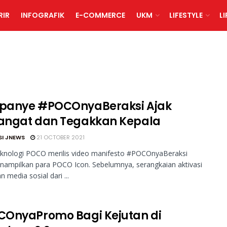
RIR
INFOGRAFIK
E-COMMERCE
UKM
LIFESTYLE
L
anye #POCOnyaBeraksi Ajak
ngat dan Tegakkan Kepala
SI JNEWS
21 OCTOBER 2021
eknologi POCO merilis video manifesto #POCOnyaBeraksi
ampilkan para POCO Icon. Sebelumnya, serangkaian aktivasi
an media sosial dari ...
OnyaPromo Bagi Kejutan di