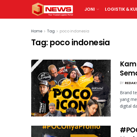
JONI
LOGISTIK & KU
Home
Tag
poco indonesia
Tag:
poco indonesia
Kamp
Sema
BY
REDAK
Brand t
yang men
digital d
#POC