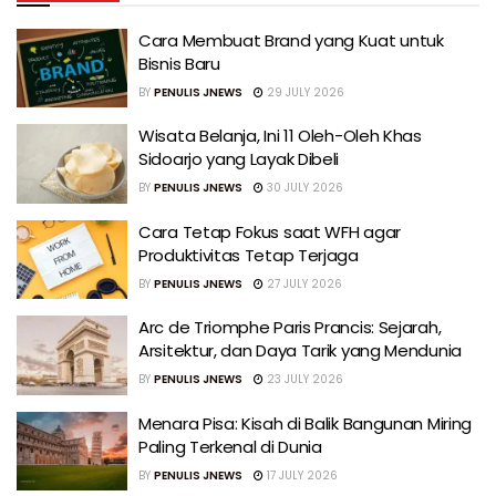
Cara Membuat Brand yang Kuat untuk
Bisnis Baru
BY
PENULIS JNEWS
29 JULY 2026
Wisata Belanja, Ini 11 Oleh-Oleh Khas
Sidoarjo yang Layak Dibeli
BY
PENULIS JNEWS
30 JULY 2026
Cara Tetap Fokus saat WFH agar
Produktivitas Tetap Terjaga
BY
PENULIS JNEWS
27 JULY 2026
Arc de Triomphe Paris Prancis: Sejarah,
Arsitektur, dan Daya Tarik yang Mendunia
BY
PENULIS JNEWS
23 JULY 2026
Menara Pisa: Kisah di Balik Bangunan Miring
Paling Terkenal di Dunia
BY
PENULIS JNEWS
17 JULY 2026