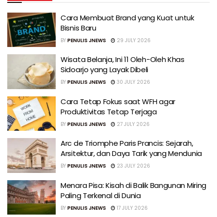
Cara Membuat Brand yang Kuat untuk
Bisnis Baru
BY
PENULIS JNEWS
29 JULY 2026
Wisata Belanja, Ini 11 Oleh-Oleh Khas
Sidoarjo yang Layak Dibeli
BY
PENULIS JNEWS
30 JULY 2026
Cara Tetap Fokus saat WFH agar
Produktivitas Tetap Terjaga
BY
PENULIS JNEWS
27 JULY 2026
Arc de Triomphe Paris Prancis: Sejarah,
Arsitektur, dan Daya Tarik yang Mendunia
BY
PENULIS JNEWS
23 JULY 2026
Menara Pisa: Kisah di Balik Bangunan Miring
Paling Terkenal di Dunia
BY
PENULIS JNEWS
17 JULY 2026