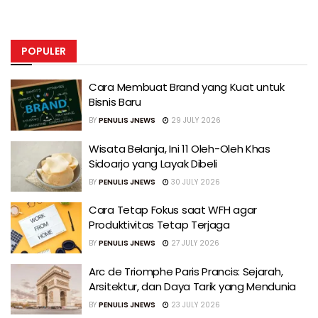
POPULER
Cara Membuat Brand yang Kuat untuk
Bisnis Baru
BY
PENULIS JNEWS
29 JULY 2026
Wisata Belanja, Ini 11 Oleh-Oleh Khas
Sidoarjo yang Layak Dibeli
BY
PENULIS JNEWS
30 JULY 2026
Cara Tetap Fokus saat WFH agar
Produktivitas Tetap Terjaga
BY
PENULIS JNEWS
27 JULY 2026
Arc de Triomphe Paris Prancis: Sejarah,
Arsitektur, dan Daya Tarik yang Mendunia
BY
PENULIS JNEWS
23 JULY 2026