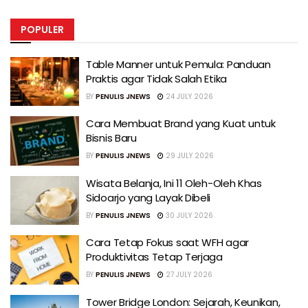
POPULER
Table Manner untuk Pemula: Panduan
Praktis agar Tidak Salah Etika
BY
PENULIS JNEWS
24 JULY 2026
Cara Membuat Brand yang Kuat untuk
Bisnis Baru
BY
PENULIS JNEWS
29 JULY 2026
Wisata Belanja, Ini 11 Oleh-Oleh Khas
Sidoarjo yang Layak Dibeli
BY
PENULIS JNEWS
30 JULY 2026
Cara Tetap Fokus saat WFH agar
Produktivitas Tetap Terjaga
BY
PENULIS JNEWS
27 JULY 2026
Tower Bridge London: Sejarah, Keunikan,