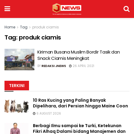
Home
Tag
produk ciamis
Tag:
produk ciamis
Kiriman Busana Muslim Bordir Tasik dan
Snack Ciamis Meningkat
BY
REDAKSI JNEWS
26 APRIL 2021
TERKINI
10 Ras Kucing yang Paling Banyak
Dipelihara, dari Persian hingga Maine Coon
6 AUGUST 2026
Berbagi Ilmu sampai ke Turki, Ketekunan
Fikri Alhaq Dalami bidang Manajemen dan