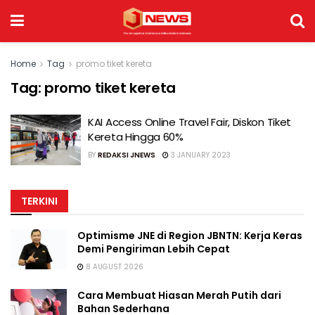
Home
Tag
promo tiket kereta
Tag:
promo tiket kereta
KAI Access Online Travel Fair, Diskon Tiket
Kereta Hingga 60%
BY
REDAKSI JNEWS
3 JANUARY 2023
TERKINI
Optimisme JNE di Region JBNTN: Kerja Keras
Demi Pengiriman Lebih Cepat
8 AUGUST 2026
Cara Membuat Hiasan Merah Putih dari
Bahan Sederhana