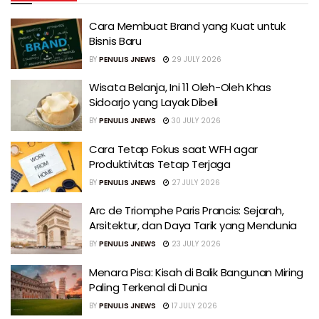
Cara Membuat Brand yang Kuat untuk
Bisnis Baru
BY
PENULIS JNEWS
29 JULY 2026
Wisata Belanja, Ini 11 Oleh-Oleh Khas
Sidoarjo yang Layak Dibeli
BY
PENULIS JNEWS
30 JULY 2026
Cara Tetap Fokus saat WFH agar
Produktivitas Tetap Terjaga
BY
PENULIS JNEWS
27 JULY 2026
Arc de Triomphe Paris Prancis: Sejarah,
Arsitektur, dan Daya Tarik yang Mendunia
BY
PENULIS JNEWS
23 JULY 2026
Menara Pisa: Kisah di Balik Bangunan Miring
Paling Terkenal di Dunia
BY
PENULIS JNEWS
17 JULY 2026