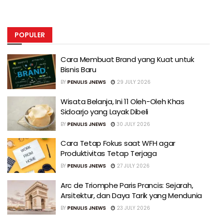
POPULER
Cara Membuat Brand yang Kuat untuk
Bisnis Baru
BY
PENULIS JNEWS
29 JULY 2026
Wisata Belanja, Ini 11 Oleh-Oleh Khas
Sidoarjo yang Layak Dibeli
BY
PENULIS JNEWS
30 JULY 2026
Cara Tetap Fokus saat WFH agar
Produktivitas Tetap Terjaga
BY
PENULIS JNEWS
27 JULY 2026
Arc de Triomphe Paris Prancis: Sejarah,
Arsitektur, dan Daya Tarik yang Mendunia
BY
PENULIS JNEWS
23 JULY 2026