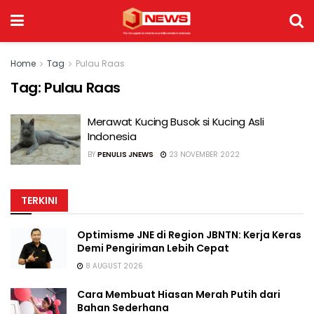
Home
Tag
Pulau Raas
Tag:
Pulau Raas
Merawat Kucing Busok si Kucing Asli
Indonesia
BY
PENULIS JNEWS
23 NOVEMBER 2022
TERKINI
Optimisme JNE di Region JBNTN: Kerja Keras
Demi Pengiriman Lebih Cepat
8 AUGUST 2026
Cara Membuat Hiasan Merah Putih dari
Bahan Sederhana