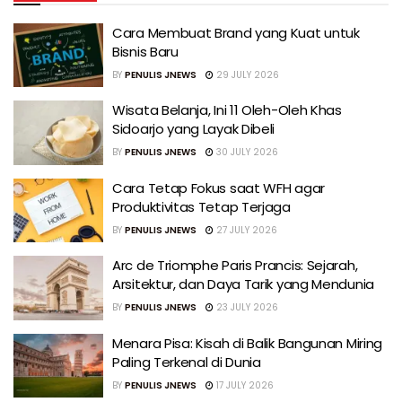
Cara Membuat Brand yang Kuat untuk
Bisnis Baru
BY
PENULIS JNEWS
29 JULY 2026
Wisata Belanja, Ini 11 Oleh-Oleh Khas
Sidoarjo yang Layak Dibeli
BY
PENULIS JNEWS
30 JULY 2026
Cara Tetap Fokus saat WFH agar
Produktivitas Tetap Terjaga
BY
PENULIS JNEWS
27 JULY 2026
Arc de Triomphe Paris Prancis: Sejarah,
Arsitektur, dan Daya Tarik yang Mendunia
BY
PENULIS JNEWS
23 JULY 2026
Menara Pisa: Kisah di Balik Bangunan Miring
Paling Terkenal di Dunia
BY
PENULIS JNEWS
17 JULY 2026