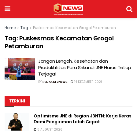
Home
Tag
Puskesmas Kecamatan Grogol Petamburan
Tag:
Puskesmas Kecamatan Grogol
Petamburan
Jangan Lengah, Kesehatan dan
Produktifitas Para Srikandi JNE Harus Tetap
Terjaga!
BY
REDAKSI JNEWS
14 DECEMBER 2021
TERKINI
Optimisme JNE di Region JBNTN: Kerja Keras
Demi Pengiriman Lebih Cepat
8 AUGUST 2026