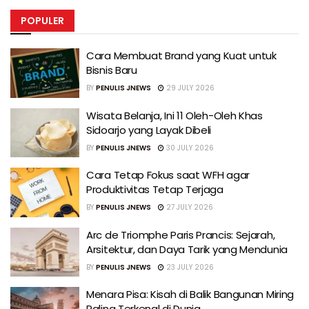
POPULER
Cara Membuat Brand yang Kuat untuk
Bisnis Baru
BY
PENULIS JNEWS
29 JULY 2026
Wisata Belanja, Ini 11 Oleh-Oleh Khas
Sidoarjo yang Layak Dibeli
BY
PENULIS JNEWS
30 JULY 2026
Cara Tetap Fokus saat WFH agar
Produktivitas Tetap Terjaga
BY
PENULIS JNEWS
27 JULY 2026
Arc de Triomphe Paris Prancis: Sejarah,
Arsitektur, dan Daya Tarik yang Mendunia
BY
PENULIS JNEWS
23 JULY 2026
Menara Pisa: Kisah di Balik Bangunan Miring
Paling Terkenal di Dunia