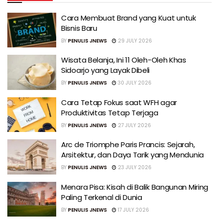
Cara Membuat Brand yang Kuat untuk
Bisnis Baru
BY
PENULIS JNEWS
29 JULY 2026
Wisata Belanja, Ini 11 Oleh-Oleh Khas
Sidoarjo yang Layak Dibeli
BY
PENULIS JNEWS
30 JULY 2026
Cara Tetap Fokus saat WFH agar
Produktivitas Tetap Terjaga
BY
PENULIS JNEWS
27 JULY 2026
Arc de Triomphe Paris Prancis: Sejarah,
Arsitektur, dan Daya Tarik yang Mendunia
BY
PENULIS JNEWS
23 JULY 2026
Menara Pisa: Kisah di Balik Bangunan Miring
Paling Terkenal di Dunia
BY
PENULIS JNEWS
17 JULY 2026