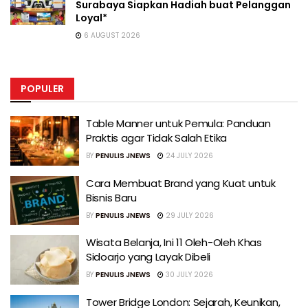
Surabaya Siapkan Hadiah buat Pelanggan
Loyal*
6 AUGUST 2026
POPULER
Table Manner untuk Pemula: Panduan
Praktis agar Tidak Salah Etika
BY
PENULIS JNEWS
24 JULY 2026
Cara Membuat Brand yang Kuat untuk
Bisnis Baru
BY
PENULIS JNEWS
29 JULY 2026
Wisata Belanja, Ini 11 Oleh-Oleh Khas
Sidoarjo yang Layak Dibeli
BY
PENULIS JNEWS
30 JULY 2026
Tower Bridge London: Sejarah, Keunikan,