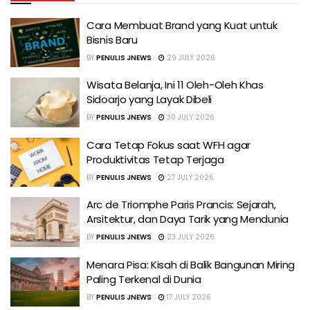
Cara Membuat Brand yang Kuat untuk
Bisnis Baru
BY
PENULIS JNEWS
29 JULY 2026
Wisata Belanja, Ini 11 Oleh-Oleh Khas
Sidoarjo yang Layak Dibeli
BY
PENULIS JNEWS
30 JULY 2026
Cara Tetap Fokus saat WFH agar
Produktivitas Tetap Terjaga
BY
PENULIS JNEWS
27 JULY 2026
Arc de Triomphe Paris Prancis: Sejarah,
Arsitektur, dan Daya Tarik yang Mendunia
BY
PENULIS JNEWS
23 JULY 2026
Menara Pisa: Kisah di Balik Bangunan Miring
Paling Terkenal di Dunia
BY
PENULIS JNEWS
17 JULY 2026