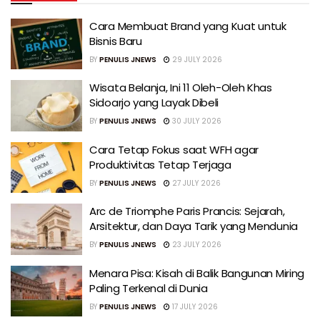
Cara Membuat Brand yang Kuat untuk
Bisnis Baru
BY
PENULIS JNEWS
29 JULY 2026
Wisata Belanja, Ini 11 Oleh-Oleh Khas
Sidoarjo yang Layak Dibeli
BY
PENULIS JNEWS
30 JULY 2026
Cara Tetap Fokus saat WFH agar
Produktivitas Tetap Terjaga
BY
PENULIS JNEWS
27 JULY 2026
Arc de Triomphe Paris Prancis: Sejarah,
Arsitektur, dan Daya Tarik yang Mendunia
BY
PENULIS JNEWS
23 JULY 2026
Menara Pisa: Kisah di Balik Bangunan Miring
Paling Terkenal di Dunia
BY
PENULIS JNEWS
17 JULY 2026