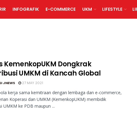
RIR
INFOGRAFIK
E-COMMERCE
UKM
LIFESTYLE
L
s KemenkopUKM Dongkrak
ribusi UMKM di Kancah Global
SI JNEWS
27 MAY 2021
 pola kerja sama kemitraan dengan lembaga dan e-commerce,
rian Koperasi dan UMKM (KemenkopUKM) membidik
usi UMKM ke PDB maupun ...