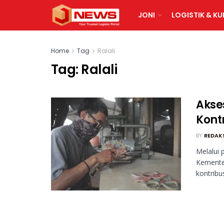
JONI
LOGISTIK & KU
Home
Tag
Ralali
Tag:
Ralali
Akse
Kont
BY
REDAK
Melalui
Kemente
kontrib