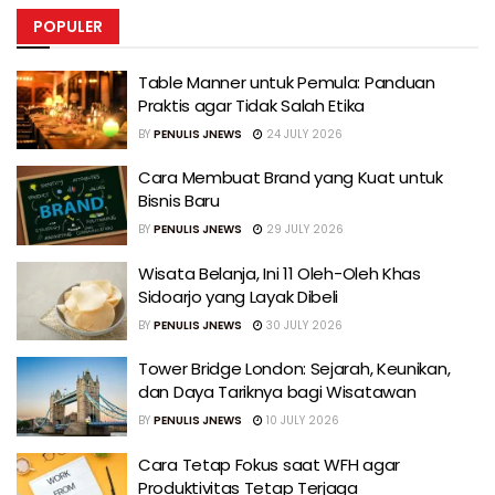
POPULER
Table Manner untuk Pemula: Panduan
Praktis agar Tidak Salah Etika
BY
PENULIS JNEWS
24 JULY 2026
Cara Membuat Brand yang Kuat untuk
Bisnis Baru
BY
PENULIS JNEWS
29 JULY 2026
Wisata Belanja, Ini 11 Oleh-Oleh Khas
Sidoarjo yang Layak Dibeli
BY
PENULIS JNEWS
30 JULY 2026
Tower Bridge London: Sejarah, Keunikan,
dan Daya Tariknya bagi Wisatawan
BY
PENULIS JNEWS
10 JULY 2026
Cara Tetap Fokus saat WFH agar
Produktivitas Tetap Terjaga