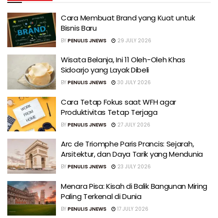
Cara Membuat Brand yang Kuat untuk
Bisnis Baru
BY
PENULIS JNEWS
29 JULY 2026
Wisata Belanja, Ini 11 Oleh-Oleh Khas
Sidoarjo yang Layak Dibeli
BY
PENULIS JNEWS
30 JULY 2026
Cara Tetap Fokus saat WFH agar
Produktivitas Tetap Terjaga
BY
PENULIS JNEWS
27 JULY 2026
Arc de Triomphe Paris Prancis: Sejarah,
Arsitektur, dan Daya Tarik yang Mendunia
BY
PENULIS JNEWS
23 JULY 2026
Menara Pisa: Kisah di Balik Bangunan Miring
Paling Terkenal di Dunia
BY
PENULIS JNEWS
17 JULY 2026