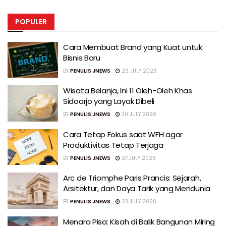
POPULER
Cara Membuat Brand yang Kuat untuk
Bisnis Baru
BY
PENULIS JNEWS
29 JULY 2026
Wisata Belanja, Ini 11 Oleh-Oleh Khas
Sidoarjo yang Layak Dibeli
BY
PENULIS JNEWS
30 JULY 2026
Cara Tetap Fokus saat WFH agar
Produktivitas Tetap Terjaga
BY
PENULIS JNEWS
27 JULY 2026
Arc de Triomphe Paris Prancis: Sejarah,
Arsitektur, dan Daya Tarik yang Mendunia
BY
PENULIS JNEWS
23 JULY 2026
Menara Pisa: Kisah di Balik Bangunan Miring