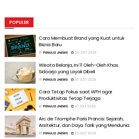
POPULER
Cara Membuat Brand yang Kuat untuk
Bisnis Baru
BY
PENULIS JNEWS
29 JULY 2026
Wisata Belanja, Ini 11 Oleh-Oleh Khas
Sidoarjo yang Layak Dibeli
BY
PENULIS JNEWS
30 JULY 2026
Cara Tetap Fokus saat WFH agar
Produktivitas Tetap Terjaga
BY
PENULIS JNEWS
27 JULY 2026
Arc de Triomphe Paris Prancis: Sejarah,
Arsitektur, dan Daya Tarik yang Mendunia
BY
PENULIS JNEWS
23 JULY 2026