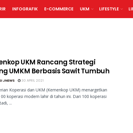
RIR
INFOGRAFIK
E-COMMERCE
UKM
LIFESTYLE
L
nkop UKM Rancang Strategi
ng UMKM Berbasis Sawit Tumbuh
SI JNEWS
30 APRIL 2021
rian Koperasi dan UKM (Kemenkop UKM) menargetkan
00 koperasi modern lahir di tahun ini. Dari 100 koperasi
di, ...