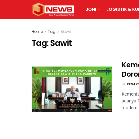
JONI
LOGISTIK & KU
Home
Tag
Sawit
Tag:
Sawit
Keme
Doro
BY
REDAK
Kemente
adanya 1
modern ta