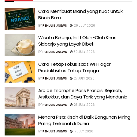
Cara Membuat Brand yang Kuat untuk
Bisnis Baru
BY
PENULIS JNEWS
29 JULY 2026
Wisata Belanja, Ini 11 Oleh-Oleh Khas
Sidoarjo yang Layak Dibeli
BY
PENULIS JNEWS
30 JULY 2026
Cara Tetap Fokus saat WFH agar
Produktivitas Tetap Terjaga
BY
PENULIS JNEWS
27 JULY 2026
Arc de Triomphe Paris Prancis: Sejarah,
Arsitektur, dan Daya Tarik yang Mendunia
BY
PENULIS JNEWS
23 JULY 2026
Menara Pisa: Kisah di Balik Bangunan Miring
Paling Terkenal di Dunia
BY
PENULIS JNEWS
17 JULY 2026