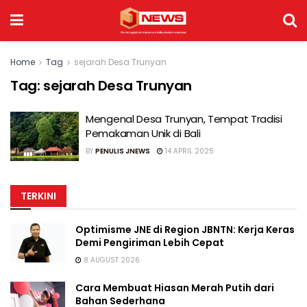
Home
Tag
sejarah Desa Trunyan
Tag:
sejarah Desa Trunyan
Mengenal Desa Trunyan, Tempat Tradisi
Pemakaman Unik di Bali
BY
PENULIS JNEWS
14 APRIL 2025
TERKINI
Optimisme JNE di Region JBNTN: Kerja Keras
Demi Pengiriman Lebih Cepat
8 AUGUST 2026
Cara Membuat Hiasan Merah Putih dari
Bahan Sederhana