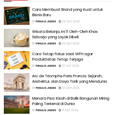
Cara Membuat Brand yang Kuat untuk
Bisnis Baru
BY
PENULIS JNEWS
29 JULY 2026
Wisata Belanja, Ini 11 Oleh-Oleh Khas
Sidoarjo yang Layak Dibeli
BY
PENULIS JNEWS
30 JULY 2026
Cara Tetap Fokus saat WFH agar
Produktivitas Tetap Terjaga
BY
PENULIS JNEWS
27 JULY 2026
Arc de Triomphe Paris Prancis: Sejarah,
Arsitektur, dan Daya Tarik yang Mendunia
BY
PENULIS JNEWS
23 JULY 2026
Menara Pisa: Kisah di Balik Bangunan Miring
Paling Terkenal di Dunia
BY
PENULIS JNEWS
17 JULY 2026