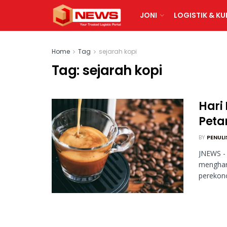
JONI
LOGISTIK & KU
Home
Tag
sejarah kopi
Tag:
sejarah kopi
Hari 
Peta
BY
PENULI
JNEWS - 
menghar
perekono