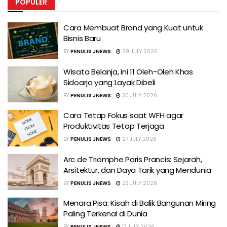
POPULER
Cara Membuat Brand yang Kuat untuk
Bisnis Baru
BY
PENULIS JNEWS
29 JULY 2026
Wisata Belanja, Ini 11 Oleh-Oleh Khas
Sidoarjo yang Layak Dibeli
BY
PENULIS JNEWS
30 JULY 2026
Cara Tetap Fokus saat WFH agar
Produktivitas Tetap Terjaga
BY
PENULIS JNEWS
27 JULY 2026
Arc de Triomphe Paris Prancis: Sejarah,
Arsitektur, dan Daya Tarik yang Mendunia
BY
PENULIS JNEWS
23 JULY 2026
Menara Pisa: Kisah di Balik Bangunan Miring
Paling Terkenal di Dunia
BY
PENULIS JNEWS
17 JULY 2026