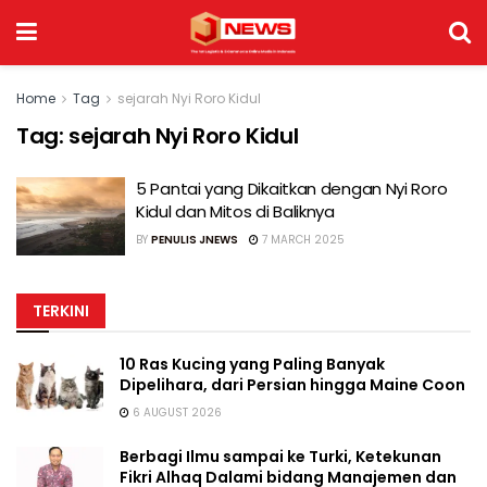
Home
Tag
sejarah Nyi Roro Kidul
Tag:
sejarah Nyi Roro Kidul
5 Pantai yang Dikaitkan dengan Nyi Roro
Kidul dan Mitos di Baliknya
BY
PENULIS JNEWS
7 MARCH 2025
TERKINI
10 Ras Kucing yang Paling Banyak
Dipelihara, dari Persian hingga Maine Coon
6 AUGUST 2026
Berbagi Ilmu sampai ke Turki, Ketekunan
Fikri Alhaq Dalami bidang Manajemen dan