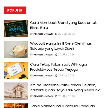
POPULER
Cara Membuat Brand yang Kuat untuk
Bisnis Baru
BY
PENULIS JNEWS
29 JULY 2026
Wisata Belanja, Ini 11 Oleh-Oleh Khas
Sidoarjo yang Layak Dibeli
BY
PENULIS JNEWS
30 JULY 2026
Cara Tetap Fokus saat WFH agar
Produktivitas Tetap Terjaga
BY
PENULIS JNEWS
27 JULY 2026
Arc de Triomphe Paris Prancis: Sejarah,
Arsitektur, dan Daya Tarik yang Mendunia
BY
PENULIS JNEWS
23 JULY 2026
Table Manner untuk Pemula: Panduan