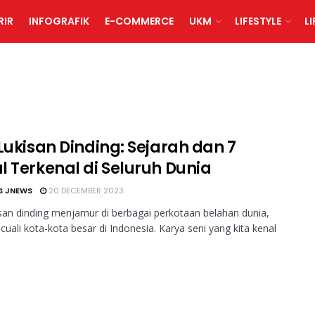
RIR
INFOGRAFIK
E-COMMERCE
UKM
LIFESTYLE
L
Lukisan Dinding: Sejarah dan 7
l Terkenal di Seluruh Dunia
S JNEWS
20 DECEMBER 2023
isan dinding menjamur di berbagai perkotaan belahan dunia,
ecuali kota-kota besar di Indonesia. Karya seni yang kita kenal