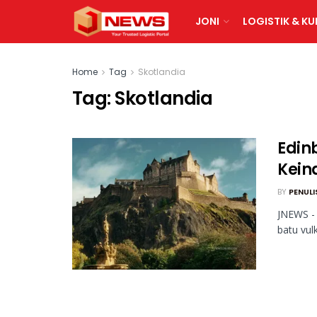
JONI
LOGISTIK & KU
Home
Tag
Skotlandia
Tag:
Skotlandia
Edinb
Kein
BY
PENULI
JNEWS - 
batu vul