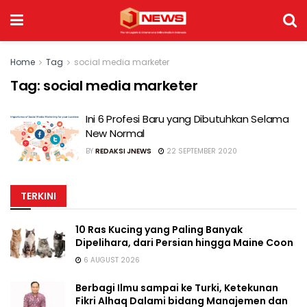
Home
Tag
social media marketer
Tag:
social media marketer
Ini 6 Profesi Baru yang Dibutuhkan Selama
New Normal
BY
REDAKSI JNEWS
22 SEPTEMBER 2020
TERKINI
10 Ras Kucing yang Paling Banyak
Dipelihara, dari Persian hingga Maine Coon
6 AUGUST 2026
Berbagi Ilmu sampai ke Turki, Ketekunan
Fikri Alhaq Dalami bidang Manajemen dan