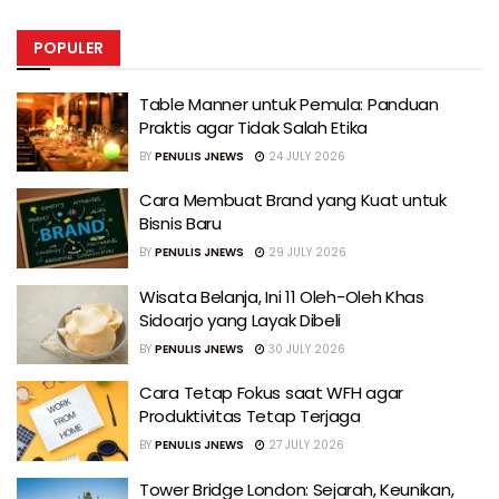
POPULER
Table Manner untuk Pemula: Panduan
Praktis agar Tidak Salah Etika
BY
PENULIS JNEWS
24 JULY 2026
Cara Membuat Brand yang Kuat untuk
Bisnis Baru
BY
PENULIS JNEWS
29 JULY 2026
Wisata Belanja, Ini 11 Oleh-Oleh Khas
Sidoarjo yang Layak Dibeli
BY
PENULIS JNEWS
30 JULY 2026
Cara Tetap Fokus saat WFH agar
Produktivitas Tetap Terjaga
BY
PENULIS JNEWS
27 JULY 2026
Tower Bridge London: Sejarah, Keunikan,