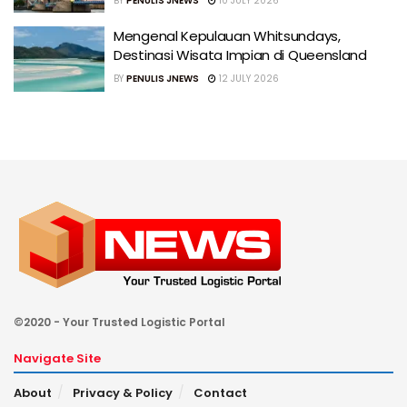
BY
PENULIS JNEWS
10 JULY 2026
Mengenal Kepulauan Whitsundays,
Destinasi Wisata Impian di Queensland
BY
PENULIS JNEWS
12 JULY 2026
©2020 - Your Trusted Logistic Portal
Navigate Site
About
Privacy & Policy
Contact