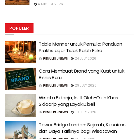
4 AUGUST 2026
POPULER
Table Manner untuk Pemula: Panduan
Praktis agar Tidak Salah Etika
BY
PENULIS JNEWS
24 JULY 2026
Cara Membuat Brand yang Kuat untuk
Bisnis Baru
BY
PENULIS JNEWS
29 JULY 2026
Wisata Belanja, Ini 11 Oleh-Oleh Khas
Sidoarjo yang Layak Dibeli
BY
PENULIS JNEWS
30 JULY 2026
Tower Bridge London: Sejarah, Keunikan,
dan Daya Tariknya bagi Wisatawan