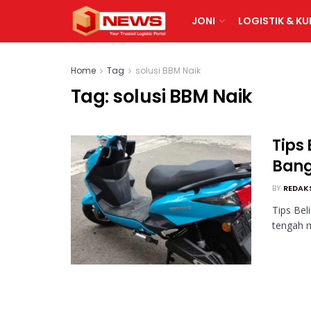
JONI
LOGISTIK & KU
Home
Tag
solusi BBM Naik
Tag:
solusi BBM Naik
Tips 
Bang
BY
REDAK
Tips Beli
tengah m