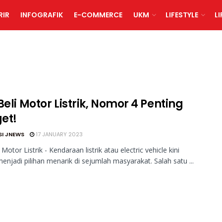
RIR
INFOGRAFIK
E-COMMERCE
UKM
LIFESTYLE
L
Beli Motor Listrik, Nomor 4 Penting
et!
SI JNEWS
17 JANUARY 2023
 Motor Listrik - Kendaraan listrik atau electric vehicle kini
enjadi pilihan menarik di sejumlah masyarakat. Salah satu ...